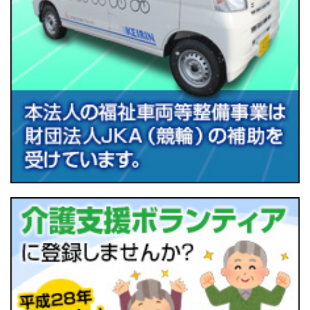
左の画像をクリックすると「鳥海支所だより№８３」がご覧
いただけます。
転倒骨折予防教室を開催します～ﾘｽﾞﾑに合わせて楽し
くｽﾄﾚｯﾁ♪
2017.10.30