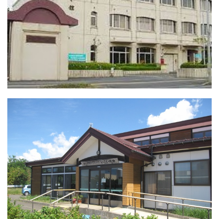
ている方を対象に「家族介護者交流会」を開催します。
○日にち 平成２９年１１月２９日（水）
○場 所 横堀温泉「紫雲閣」（観劇）
※左の画像をクリックすると開催通知がご覧いただけます。
ポーセラーツで自分だけのカップを作ろう！～介護予
防教室
2017.11.01