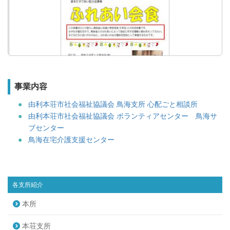
事業内容
由利本荘市社会福祉協議会 鳥海支所 心配ごと相談所
由利本荘市社会福祉協議会 ボランティアセンター 鳥海サ
ブセンター
鳥海在宅介護支援センター
鳥海地域在住の６５歳以上ひとり暮らし高齢者と鳥海小学校
５年生児童との交流会“ふれあい会食”を開催します。
各支所紹介
○日にち 平成２９年１２月８日（金）
○時 間 １０時～１２時３０分
本所
○会 場 紫水館「多目的ホール」
本荘支所
※詳細は左の画像をクリックしてご確認ください。