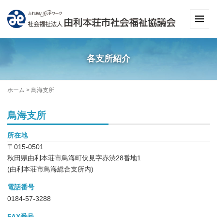
各支所紹介
ホーム
>
鳥海支所
鳥海支所
所在地
〒015-0501
秋田県由利本荘市鳥海町伏見字赤渋28番地1
(由利本荘市鳥海総合支所内)
電話番号
0184-57-3288
FAX番号