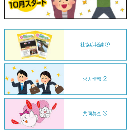
社協広報誌
鳥海地域にお住いの概ね６５歳以上の方を対象に転倒骨折予
求人情報
防教室を開催します。
○日時 平成２９年１１月１５日（水）午前１０時～午前１１
時３０分
○場所 紫水館「多目的ホール」
○講師 健康運動指導士 最上谷智和子氏
共同募金
詳細は左の画像をクリックしてご覧ください。