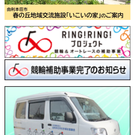
鳥海地域にお住いの概ね６５歳以上の方を対象に認知症予防
教室を開催します。
○日時 平成２９年１１月２８日（火）午前１０時～午前１１
時３０分
○場所 紫水館「総合研修室」
○講師 インストラクター 斎藤光子氏
詳細は左の画像をクリックしてご覧ください。
鳥海支所だより№８３（１１月１日号）
2017.11.01