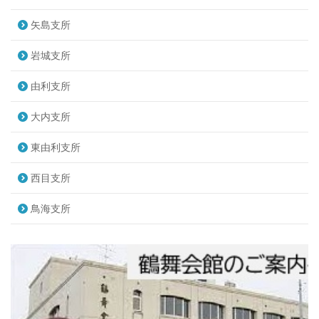
矢島支所
家族介護者交流会を開催します
岩城支所
2017.11.14
由利支所
大内支所
東由利支所
西目支所
鳥海支所
鳥海地域在住で、在宅で要介護認定を受けた家族を介護され