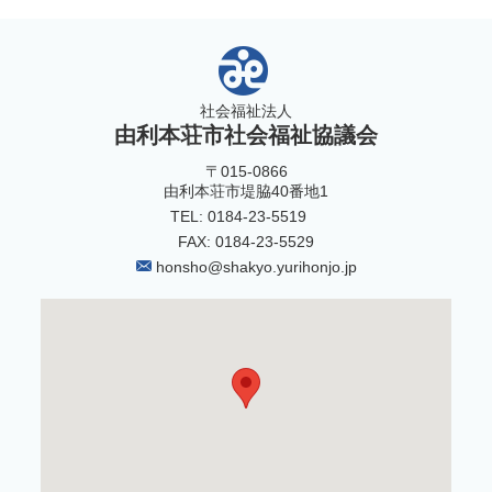
1
2
3
4
5
6
7
8
9
10
11
12
13
14
15
16
17
18
19
社会福祉法人
20
21
22
23
24
25
26
27
28
由利本荘市社会福祉協議会
29
30
31
32
33
34
35
36
37
〒015-0866
由利本荘市堤脇40番地1
38
39
TEL: 0184-23-5519
FAX: 0184-23-5529
honsho@shakyo.yurihonjo.jp