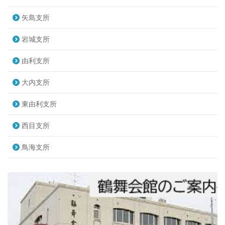
2023.09.01
矢島支所
岩城支所
由利支所
大内支所
東由利支所
西目支所
鳥海支所
画像をクリックすると「鳥海支所だより№１
５４」がご覧いただけます。