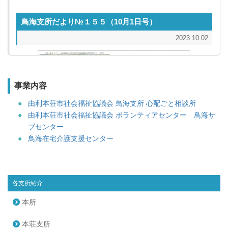
鳥海支所だより№１５５（10月1日号）
2023.10.02
事業内容
由利本荘市社会福祉協議会 鳥海支所 心配ごと相談所
由利本荘市社会福祉協議会 ボランティアセンター 鳥海サ
ブセンター
鳥海在宅介護支援センター
画像をクリックすると「鳥海支所だより№１
各支所紹介
５５」がご覧いただけます。
本所
本荘支所
鳥海支所だより№１５４（９月１日号）