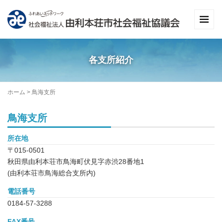
各支所紹介
ホーム
>
鳥海支所
鳥海支所
所在地
〒015-0501
秋田県由利本荘市鳥海町伏見字赤渋28番地1
(由利本荘市鳥海総合支所内)
電話番号
0184-57-3288
FAX番号