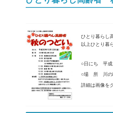
ひとり暮らし
以上ひとり暮
○日にち 平
○場 所 川
詳細は画像を