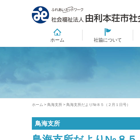
ホーム
社協について
ホーム
>
鳥海支所
>
鳥海支所だより№８５（２月１日号）
鳥海支所
鳥海支所だより№８５